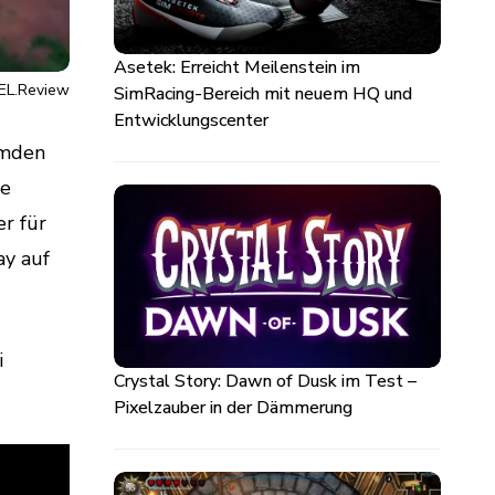
Asetek: Erreicht Meilenstein im
EL.Review
SimRacing-Bereich mit neuem HQ und
Entwicklungscenter
emden
ge
r für
ay auf
i
Crystal Story: Dawn of Dusk im Test –
Pixelzauber in der Dämmerung