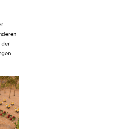
er
anderen
 der
ungen