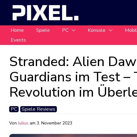
Home
Spiele
PC
Konsole
Mobi
Events
Stranded: Alien Daw
Guardians im Test –
Revolution im Über
PC
Spiele Reviews
Von
Julius
am
3. November 2023