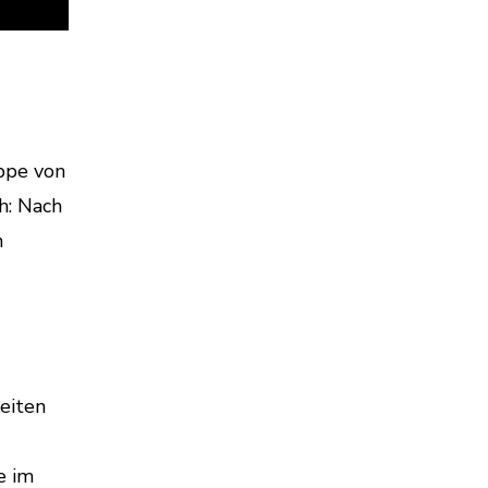
uppe von
h: Nach
n
eiten
e im