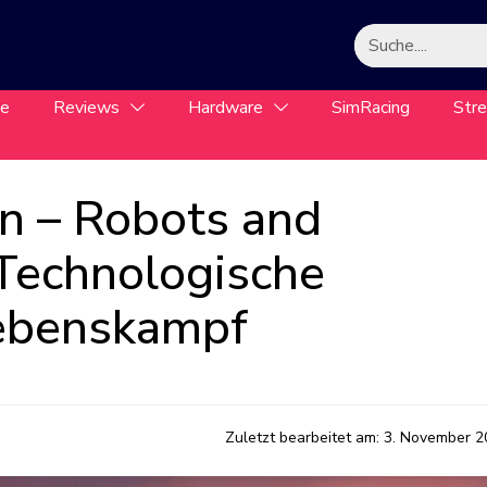
le
Reviews
Hardware
SimRacing
Str
n – Robots and
 Technologische
lebenskampf
Zuletzt bearbeitet am:
3. November 2