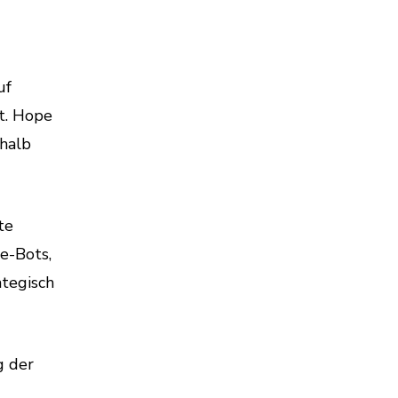
uf
t. Hope
rhalb
te
e-Bots,
ategisch
g der