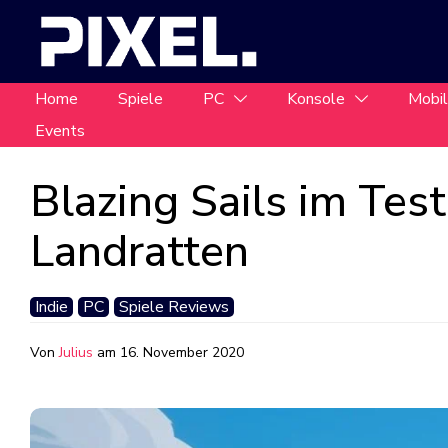
Home
Spiele
PC
Konsole
Mobi
Events
Blazing Sails im Test
Landratten
Indie
PC
Spiele Reviews
Von
Julius
am
16. November 2020