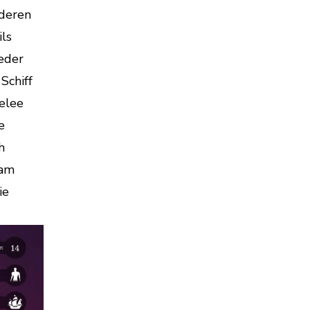
nderen
ils
eder
Schiff
Melee
e
h
 am
ie