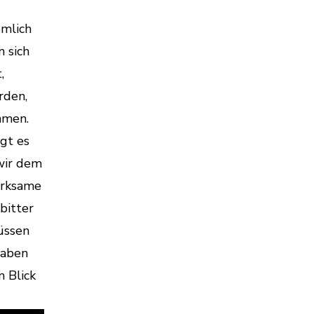
emlich
n sich
,
rden,
mmen.
ngt es
 wir dem
erksame
bitter
üssen
gaben
m Blick