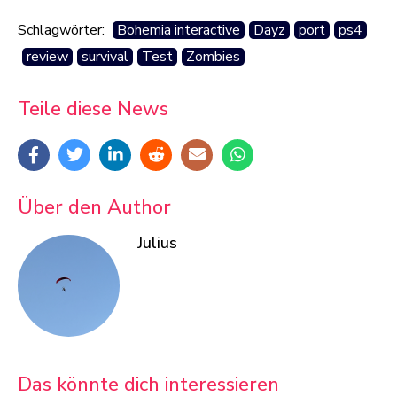
Schlagwörter:
Bohemia interactive
Dayz
port
ps4
review
survival
Test
Zombies
Teile diese News
Über den Author
Julius
Das könnte dich interessieren