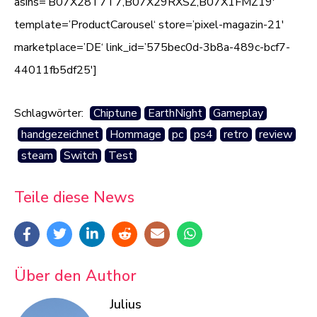
asins=’B07X28T7T7,B07X29RXSZ,B07X1FMZ19′
template=’ProductCarousel‘ store=’pixel-magazin-21′
marketplace=’DE‘ link_id=’575bec0d-3b8a-489c-bcf7-
44011fb5df25′]
Schlagwörter:
Chiptune
EarthNight
Gameplay
handgezeichnet
Hommage
pc
ps4
retro
review
steam
Switch
Test
Teile diese News
Über den Author
Julius