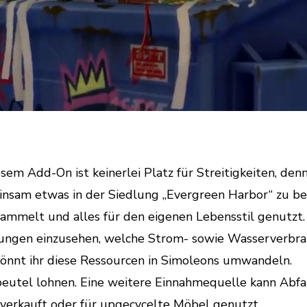
sem Add-On ist keinerlei Platz für Streitigkeiten, denn
insam etwas in der Siedlung „Evergreen Harbor“ zu b
ammelt und alles für den eigenen Lebensstil genutzt.
nungen einzusehen, welche Strom- sowie Wasserverbr
, könnt ihr diese Ressourcen in Simoleons umwandeln.
dbeutel lohnen. Eine weitere Einnahmequelle kann Abfa
 verkauft oder für upgecycelte Möbel genutzt.