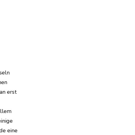
seln
nen
an erst
allem
inige
de eine