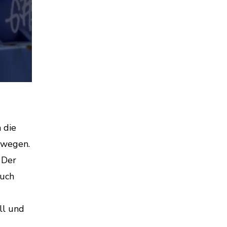
 die
ewegen.
 Der
auch
ll und