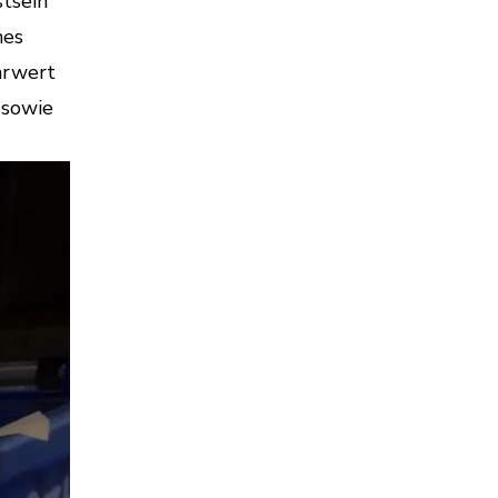
tsein
hes
ehrwert
 sowie