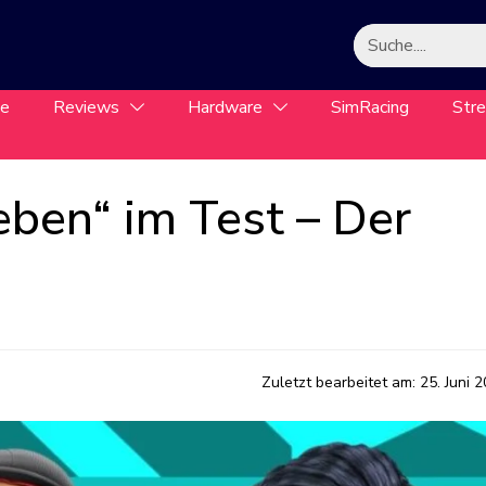
le
Reviews
Hardware
SimRacing
Str
eben“ im Test – Der
Zuletzt bearbeitet am:
25. Juni 