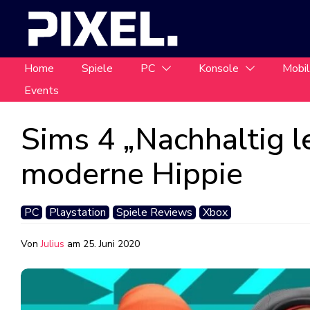
Home
Spiele
PC
Konsole
Mobi
Events
Sims 4 „Nachhaltig l
moderne Hippie
PC
Playstation
Spiele Reviews
Xbox
Von
Julius
am
25. Juni 2020