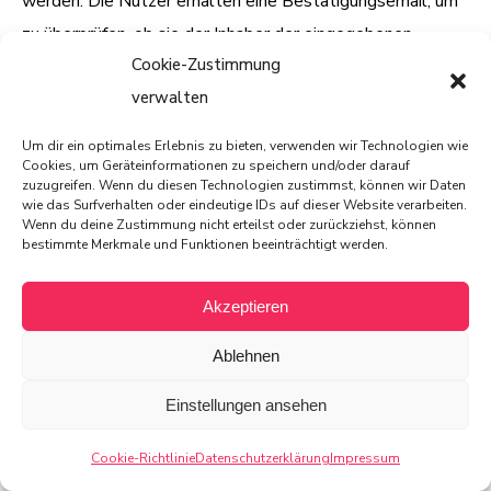
werden. Die Nutzer erhalten eine Bestätigungsemail, um
zu überprüfen, ob sie der Inhaber der eingegebenen
Cookie-Zustimmung
Emailadresse sind. Nutzer können laufende
verwalten
Kommentarabonnements jederzeit abbestellen. Die
Bestätigungsemail wird Hinweise zu den
Um dir ein optimales Erlebnis zu bieten, verwenden wir Technologien wie
Widerrufsmöglichkeiten enthalten. Für die Zwecke des
Cookies, um Geräteinformationen zu speichern und/oder darauf
zuzugreifen. Wenn du diesen Technologien zustimmst, können wir Daten
Nachweises der Einwilligung der Nutzer, speichern wir den
wie das Surfverhalten oder eindeutige IDs auf dieser Website verarbeiten.
Wenn du deine Zustimmung nicht erteilst oder zurückziehst, können
Anmeldezeitpunkt nebst der IP-Adresse der Nutzer und
bestimmte Merkmale und Funktionen beeinträchtigt werden.
löschen diese Informationen, wenn Nutzer sich von dem
Abonnement abmelden.
Akzeptieren
Ablehnen
Sie können den Empfang unseres Abonnements jederzeit
kündigen, d.h. Ihre Einwilligungen widerrufen. Wir können
Einstellungen ansehen
die ausgetragenen E-Mailadressen bis zu drei Jahren auf
Grundlage unserer berechtigten Interessen speichern
Cookie-Richtlinie
Datenschutzerklärung
Impressum