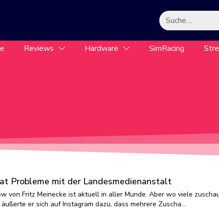
le
Reviews
Hardware
SimRacing
Str
 hat Probleme mit der Landesmedienanstalt
ow von Fritz Meinecke ist aktuell in aller Munde. Aber wo viele zuscha
 äußerte er sich auf Instagram dazu, dass mehrere Zuscha…