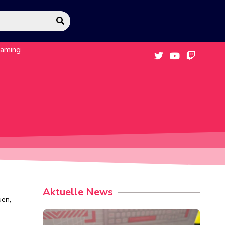
eaming
Aktuelle News
uen,