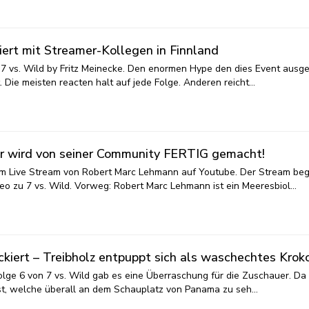
riert mit Streamer-Kollegen in Finnland
n 7 vs. Wild by Fritz Meinecke. Den enormen Hype den dies Event ausge
 Die meisten reacten halt auf jede Folge. Anderen reicht…
er wird von seiner Community FERTIG gemacht!
im Live Stream von Robert Marc Lehmann auf Youtube. Der Stream be
eo zu 7 vs. Wild. Vorweg: Robert Marc Lehmann ist ein Meeresbiol…
kiert – Treibholz entpuppt sich als waschechtes Kroko
Folge 6 von 7 vs. Wild gab es eine Überraschung für die Zuschauer. Da
ist, welche überall an dem Schauplatz von Panama zu seh…