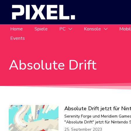
Home
Spiele
PC
Konsole
Mobi
Events
Absolute Drift
Absolute Drift jetzt für Ni
Serenity Forge und Meridiem Games 
"Absolute Drift" jetzt für Nintendo 
25. September 2023