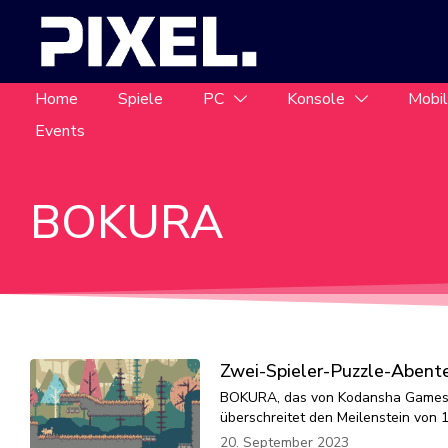
Home
Spiele
PC
Konsole
Mobi
Events
BOKURA
Zwei-Spieler-Puzzle-Aben
BOKURA, das von Kodansha Games C
überschreitet den Meilenstein von 
20. September 2023