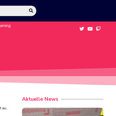
eaming
Aktuelle News
t au…