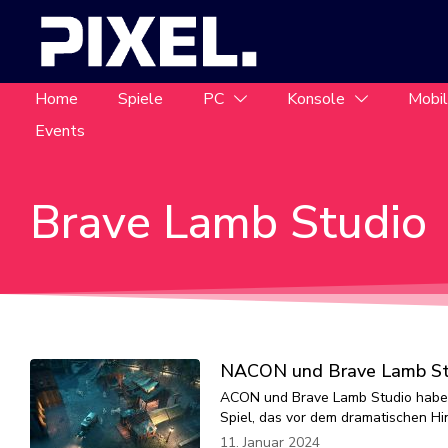
Home
Spiele
PC
Konsole
Mobi
Events
Brave Lamb Studio
NACON und Brave Lamb Stud
ACON und Brave Lamb Studio haben 
Spiel, das vor dem dramatischen Hin
11. Januar 2024