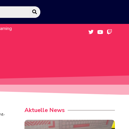
eaming
Aktuelle News
nt-