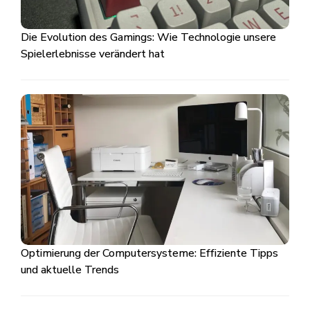
Die Evolution des Gamings: Wie Technologie unsere
Spielerlebnisse verändert hat
Optimierung der Computersysteme: Effiziente Tipps
und aktuelle Trends