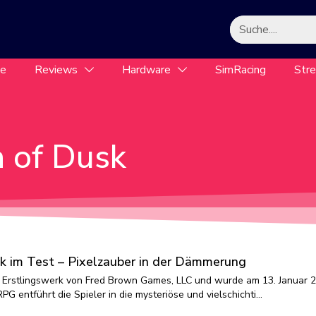
le
Reviews
Hardware
SimRacing
Str
n of Dusk
k im Test – Pixelzauber in der Dämmerung
as Erstlingswerk von Fred Brown Games, LLC und wurde am 13. Januar 
RPG entführt die Spieler in die mysteriöse und vielschichti…