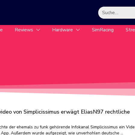
le
Reviews
Hardware
SimRacing
Str
ideo von Simplicissimus erwägt EliasN97 rechtliche
hte der ehemals zu funk gehörende Infokanal Simplicissimus ein Vide
e App. Außerdem wurde aufgezeigt, wie unverhohlen deutsche …