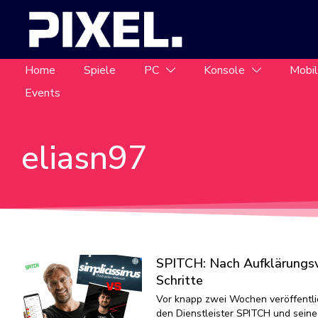
Home
Spiele
PC
Konsole
Mobi
Events
eliasn97
SPITCH: Nach Aufklärungsv
Schritte
Vor knapp zwei Wochen veröffentlic
den Dienstleister SPITCH und sein