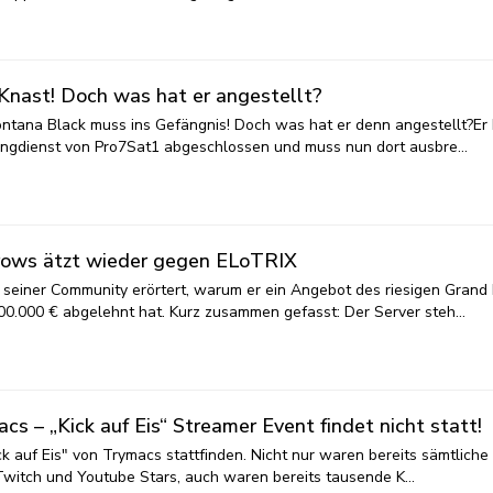
Knast! Doch was hat er angestellt?
tana Black muss ins Gefängnis! Doch was hat er denn angestellt?Er 
mingdienst von Pro7Sat1 abgeschlossen und muss nun dort ausbre…
rrows ätzt wieder gegen ELoTRIX
 seiner Community erörtert, warum er ein Angebot des riesigen Grand
00.000 € abgelehnt hat. Kurz zusammen gefasst: Der Server steh…
 – „Kick auf Eis“ Streamer Event findet nicht statt!
k auf Eis" von Trymacs stattfinden. Nicht nur waren bereits sämtliche
 Twitch und Youtube Stars, auch waren bereits tausende K…