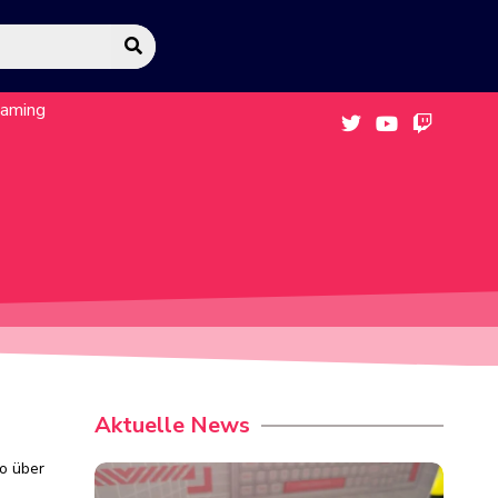
eaming
Aktuelle News
o über