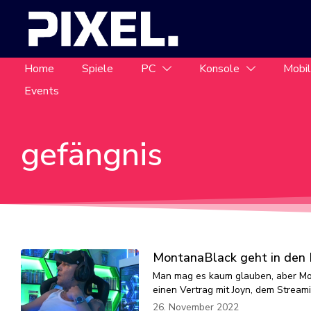
Home
Spiele
PC
Konsole
Mobi
Events
gefängnis
MontanaBlack geht in den 
Man mag es kaum glauben, aber Mon
einen Vertrag mit Joyn, dem Strea
26. November 2022