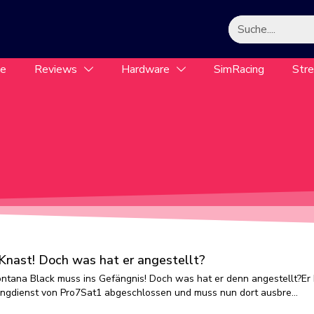
le
Reviews
Hardware
SimRacing
Str
Knast! Doch was hat er angestellt?
tana Black muss ins Gefängnis! Doch was hat er denn angestellt?Er 
mingdienst von Pro7Sat1 abgeschlossen und muss nun dort ausbre…