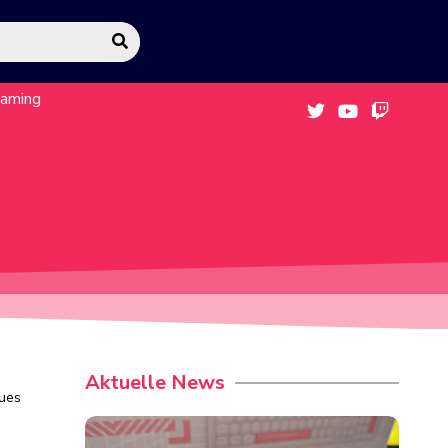
eaming
Aktuelle News
eues