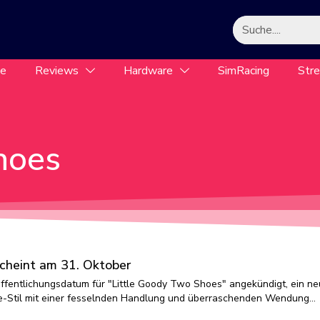
le
Reviews
Hardware
SimRacing
Str
hoes
cheint am 31. Oktober
öffentlichungsdatum für "Little Goody Two Shoes" angekündigt, ein n
-Stil mit einer fesselnden Handlung und überraschenden Wendung…