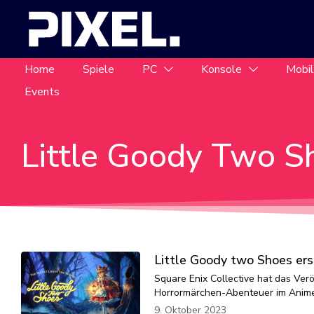
Home
Spiele
PC
Konsole
Mobi
Events
Little Goody Two S
Little Goody two Shoes ers
Square Enix Collective hat das Ver
Horrormärchen-Abenteuer im Anime
9. Oktober 2023