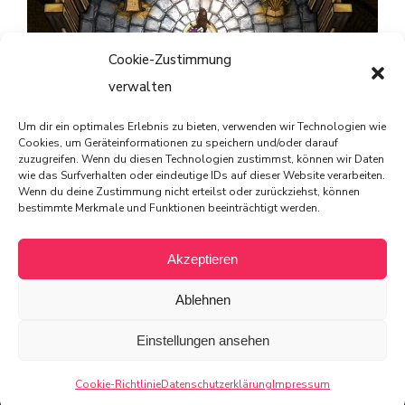
Cookie-Zustimmung
verwalten
Um dir ein optimales Erlebnis zu bieten, verwenden wir Technologien wie
Striving for Light: Survival im Test – Ein Spiel, das Licht
Cookies, um Geräteinformationen zu speichern und/oder darauf
zuzugreifen. Wenn du diesen Technologien zustimmst, können wir Daten
und Schatten meistert
wie das Surfverhalten oder eindeutige IDs auf dieser Website verarbeiten.
Wenn du deine Zustimmung nicht erteilst oder zurückziehst, können
bestimmte Merkmale und Funktionen beeinträchtigt werden.
Akzeptieren
© 2025 von PIXELdot
Ablehnen
All rights reserved
Einstellungen ansehen
Cookie-Richtlinie
Datenschutzerklärung
Impressum
Impressum
Datenschutz
Cookie-Richtlinie