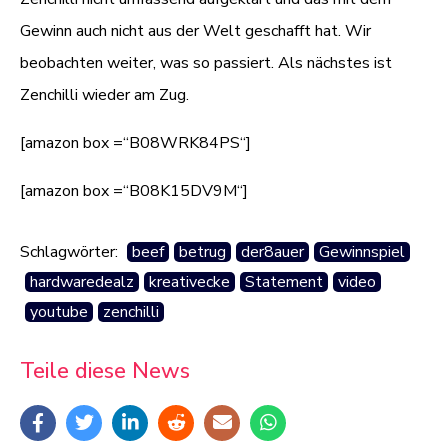
Gewinn auch nicht aus der Welt geschafft hat. Wir
beobachten weiter, was so passiert. Als nächstes ist
Zenchilli wieder am Zug.
[amazon box =“B08WRK84PS“]
[amazon box =“B08K15DV9M“]
Schlagwörter:
beef
betrug
der8auer
Gewinnspiel
hardwaredealz
kreativecke
Statement
video
youtube
zenchilli
Teile diese News