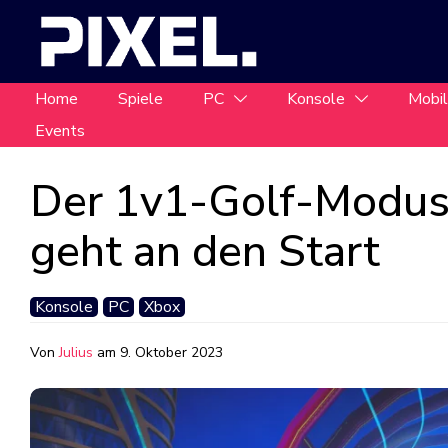
Home
Spiele
PC
Konsole
Mobi
Events
Der 1v1-Golf-Modus 
geht an den Start
Konsole
PC
Xbox
Von
Julius
am
9. Oktober 2023