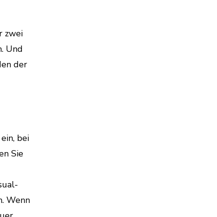
r zwei
n. Und
den der
ein, bei
en Sie
sual-
en. Wenn
euer