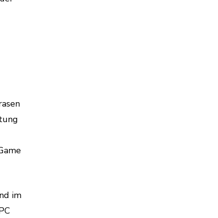
rasen
htung
d Game
und im
 PC