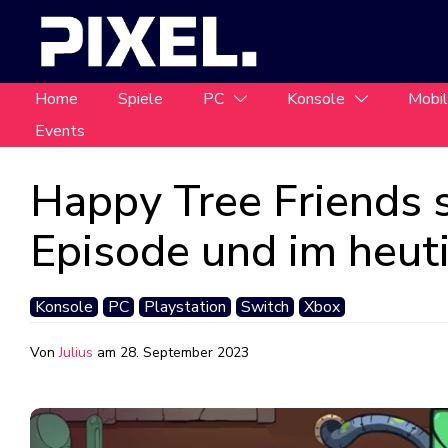
Home
Spiele
PC
Konsole
Mobi
Events
Happy Tree Friends s
Episode und im heut
Konsole
PC
Playstation
Switch
Xbox
Von
Julius
am
28. September 2023