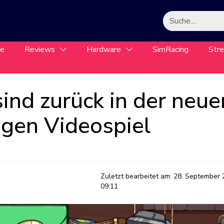
le
Reviews
Hardware
SimRacing
Str
ind zurück in der neue
igen Videospiel
Zuletzt bearbeitet am:
28. September 
09:11