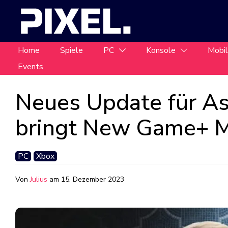
Home
Spiele
PC
Konsole
Mobi
Events
Neues Update für As
bringt New Game+ 
PC
Xbox
Von
Julius
am
15. Dezember 2023