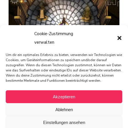
Cookie-Zustimmung
verwalten
Um dir ein optimales Erlebnis zu bieten, verwenden wir Technologien wie
Striving for Light: Survival im Test – Ein Spiel, das Licht
Cookies, um Geräteinformationen zu speichern und/oder darauf
zuzugreifen. Wenn du diesen Technologien zustimmst, können wir Daten
und Schatten meistert
wie das Surfverhalten oder eindeutige IDs auf dieser Website verarbeiten.
Wenn du deine Zustimmung nicht erteilst oder zurückziehst, können
bestimmte Merkmale und Funktionen beeinträchtigt werden.
Akzeptieren
© 2025 von PIXELdot
Ablehnen
All rights reserved
Einstellungen ansehen