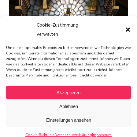
Cookie-Zustimmung
verwalten
Um dir ein optimales Erlebnis zu bieten, verwenden wir Technologien wie
Striving for Light: Survival im Test – Ein Spiel, das Licht
Cookies, um Geräteinformationen zu speichern und/oder darauf
zuzugreifen. Wenn du diesen Technologien zustimmst, können wir Daten
und Schatten meistert
wie das Surfverhalten oder eindeutige IDs auf dieser Website verarbeiten.
Wenn du deine Zustimmung nicht erteilst oder zurückziehst, können
bestimmte Merkmale und Funktionen beeinträchtigt werden.
Akzeptieren
© 2025 von PIXELdot
Ablehnen
All rights reserved
Einstellungen ansehen
Cookie-Richtlinie
Datenschutzerklärung
Impressum