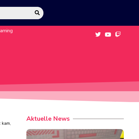
eaming
Aktuelle News
z kam,