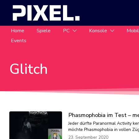
Home
Spiele
PC
Konsole
Mobi
Events
Glitch
Phasmophobia im Test – me
Jeder dürfte Paranormal Activity k
möchte Phasmophobia in vollen Züge
23. September 2020