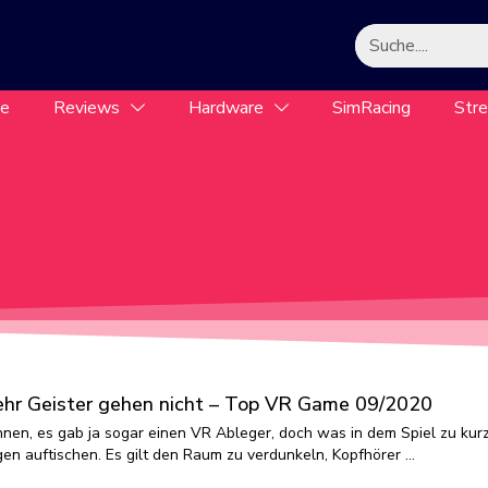
le
Reviews
Hardware
SimRacing
Str
hr Geister gehen nicht – Top VR Game 09/2020
ennen, es gab ja sogar einen VR Ableger, doch was in dem Spiel zu kur
n auftischen. Es gilt den Raum zu verdunkeln, Kopfhörer …