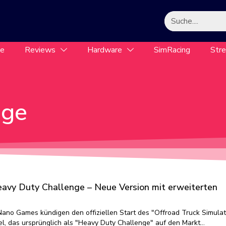
le
Reviews
Hardware
SimRacing
Str
nge
eavy Duty Challenge – Neue Version mit erweiterten
Nano Games kündigen den offiziellen Start des "Offroad Truck Simulat
l, das ursprünglich als "Heavy Duty Challenge" auf den Markt…