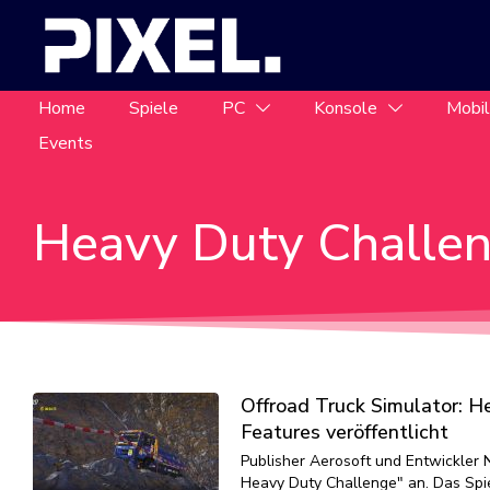
Home
Spiele
PC
Konsole
Mobi
Events
Heavy Duty Challe
Offroad Truck Simulator: H
Features veröffentlicht
Publisher Aerosoft und Entwickler 
Heavy Duty Challenge" an. Das Spie