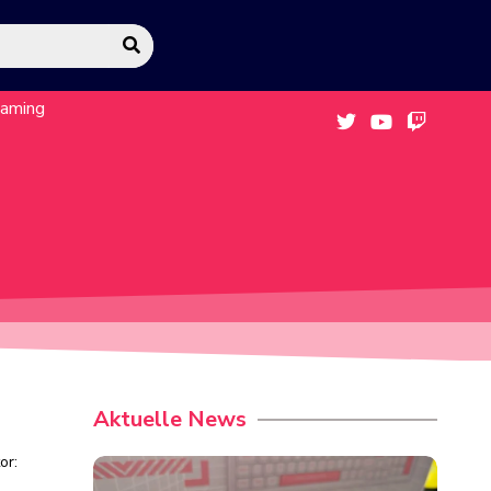
eaming
Aktuelle News
or: