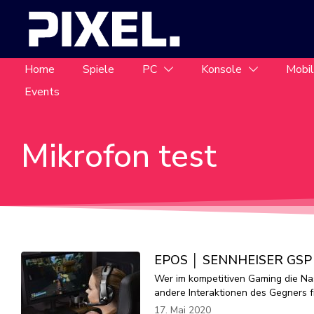
Home
Spiele
PC
Konsole
Mobi
Events
Mikrofon test
EPOS │ SENNHEISER GSP 37
Wer im kompetitiven Gaming die Nas
andere Interaktionen des Gegners fr
17. Mai 2020