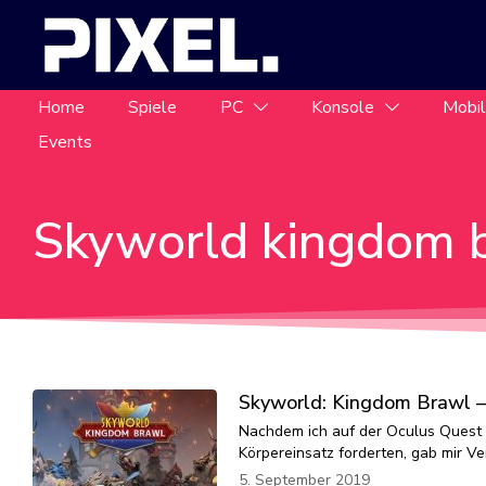
Home
Spiele
PC
Konsole
Mobi
Events
Skyworld kingdom 
Skyworld: Kingdom Brawl –
Nachdem ich auf der Oculus Quest 
Körpereinsatz forderten, gab mir V
5. September 2019