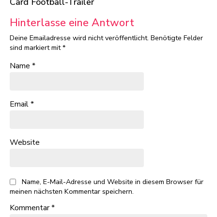
Card Football-Trailer
Hinterlasse eine Antwort
Deine Emailadresse wird nicht veröffentlicht.
Benötigte Felder
sind markiert mit
*
Name
*
Email
*
Website
Name, E-Mail-Adresse und Website in diesem Browser für
meinen nächsten Kommentar speichern.
Kommentar
*