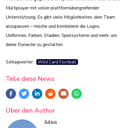
Multiplayer mit voller plattformübergreifender
Unterstützung. Es gibt viele Möglichkeiten, dein Team
anzupassen – mische und kombiniere die Logos,
Uniformen, Farben, Stadien, Spielsysteme und mehr, um
deine Dynastie zu gestalten.
Schlagwörter:
Wild Card Football
Teile diese News
Über den Author
Julius