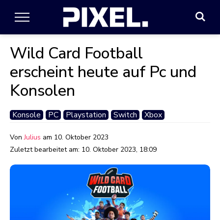
Wild Card Football
erscheint heute auf Pc und
Konsolen
Konsole
PC
Playstation
Switch
Xbox
Von
Julius
am
10. Oktober 2023
Zuletzt bearbeitet am:
10. Oktober 2023, 18:09