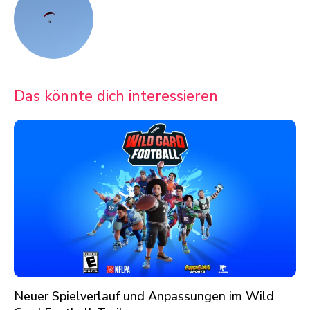
Das könnte dich interessieren
Neuer Spielverlauf und Anpassungen im Wild