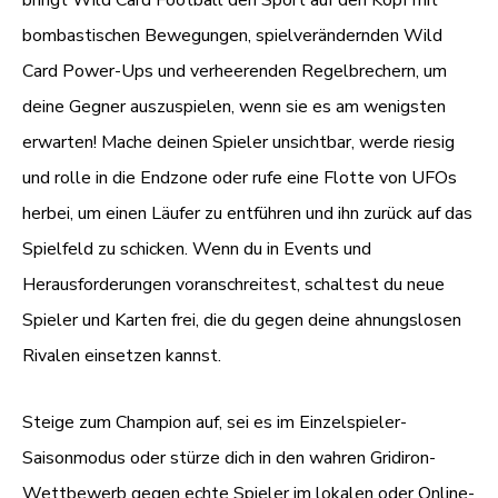
bombastischen Bewegungen, spielverändernden Wild
Card Power-Ups und verheerenden Regelbrechern, um
deine Gegner auszuspielen, wenn sie es am wenigsten
erwarten! Mache deinen Spieler unsichtbar, werde riesig
und rolle in die Endzone oder rufe eine Flotte von UFOs
herbei, um einen Läufer zu entführen und ihn zurück auf das
Spielfeld zu schicken. Wenn du in Events und
Herausforderungen voranschreitest, schaltest du neue
Spieler und Karten frei, die du gegen deine ahnungslosen
Rivalen einsetzen kannst.
Steige zum Champion auf, sei es im Einzelspieler-
Saisonmodus oder stürze dich in den wahren Gridiron-
Wettbewerb gegen echte Spieler im lokalen oder Online-