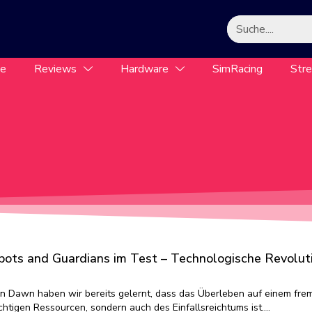
le
Reviews
Hardware
SimRacing
Str
bots and Guardians im Test – Technologische Revolut
en Dawn haben wir bereits gelernt, dass das Überleben auf einem fre
ichtigen Ressourcen, sondern auch des Einfallsreichtums ist.…