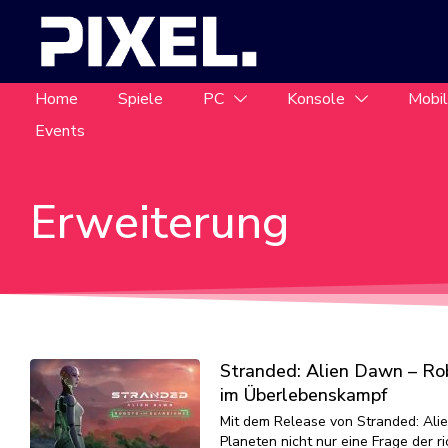
Home
Spiele
PC
Konsole
Mobi
Events
Erweiterung
Stranded: Alien Dawn – Ro
im Überlebenskampf
Mit dem Release von Stranded: Ali
Planeten nicht nur eine Frage der r