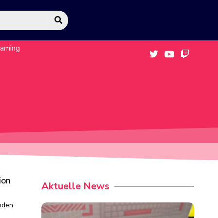
eaming
ion
Aktuelle News
mden