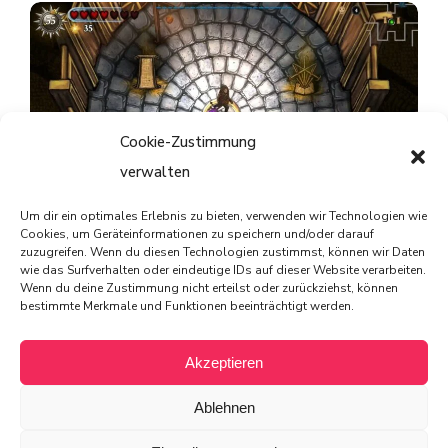
Cookie-Zustimmung
verwalten
Um dir ein optimales Erlebnis zu bieten, verwenden wir Technologien wie
Striving for Light: Survival im Test – Ein Spiel, das Licht
Cookies, um Geräteinformationen zu speichern und/oder darauf
zuzugreifen. Wenn du diesen Technologien zustimmst, können wir Daten
und Schatten meistert
wie das Surfverhalten oder eindeutige IDs auf dieser Website verarbeiten.
Wenn du deine Zustimmung nicht erteilst oder zurückziehst, können
bestimmte Merkmale und Funktionen beeinträchtigt werden.
Akzeptieren
© 2025 von PIXELdot
Ablehnen
All rights reserved