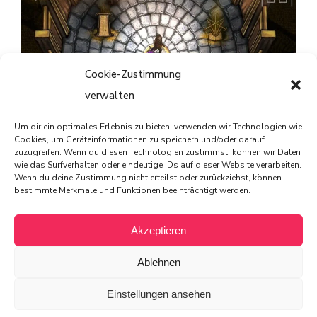
Cookie-Zustimmung
verwalten
Um dir ein optimales Erlebnis zu bieten, verwenden wir Technologien wie
Striving for Light: Survival im Test – Ein Spiel, das Licht
Cookies, um Geräteinformationen zu speichern und/oder darauf
zuzugreifen. Wenn du diesen Technologien zustimmst, können wir Daten
und Schatten meistert
wie das Surfverhalten oder eindeutige IDs auf dieser Website verarbeiten.
Wenn du deine Zustimmung nicht erteilst oder zurückziehst, können
bestimmte Merkmale und Funktionen beeinträchtigt werden.
Akzeptieren
© 2025 von PIXELdot
Ablehnen
All rights reserved
Einstellungen ansehen