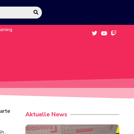
eaming
arte
Aktuelle News
-Sh…