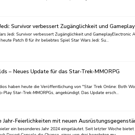
Jedi: Survivor verbessert Zugänglichkeit und Gameplay
ars Jedi: Survivor verbessert Zugänglichkeit und GameplayElectronic A
ute Patch 8 für ihr beliebtes Spiel Star Wars Jedi: Su…
rlds – Neues Update für das Star-Trek-MMORPG
dios haben heute die Veröffentlichung von "Star Trek Online: Both Wo
e-to-Play Star-Trek-MMORPGs, angekündigt. Das Update ersch…
e Jahr-Feierlichkeiten mit neuen Ausrüstungsgegenst
ieler ein besonderes Jahr 2024 eingeläutet. Seit letzter Woche bietet
ack Desert Console die Chance, eines von drei begehrten my…