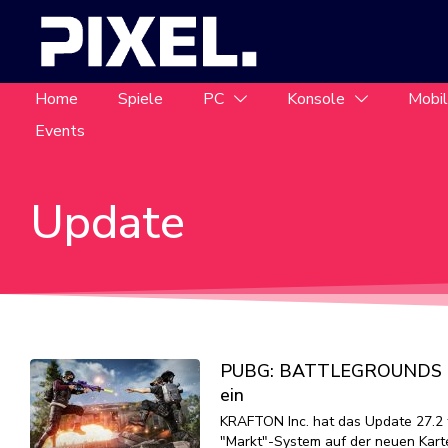
Home
Spiele
PC
Konsole
Mobi
Events
Update
PUBG: BATTLEGROUNDS Upd
ein
KRAFTON Inc. hat das Update 27.2
"Markt"-System auf der neuen Kart