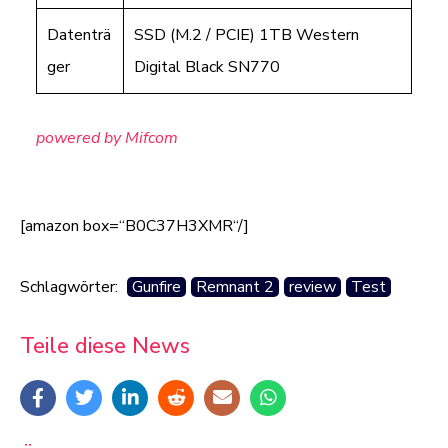
Datenträ
SSD (M.2 / PCIE) 1TB Western
ger
Digital Black SN770
powered by Mifcom
[amazon box=“B0C37H3XMR“/]
Schlagwörter:
Gunfire
Remnant 2
review
Test
Teile diese News