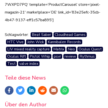
7WXPD7PQ‘ template=’ProductCarousel‘ store=’pixel-
magazin-21′ marketplace=’DE‘ link_id=’83e25efc-35cb-
4b47-9137-eff1c57ba895′]
Schlagwörter:
Beat Saber
Cloudhead Games
HTC Vive
John Wick
Kannibalen Records
LIV mixed reality capture
Matrix
Neo
Oculus Quest
Oculus Rift
Pistol Whip
psvr
review
Rythmus
Test
valve index
Teile diese News
Über den Author