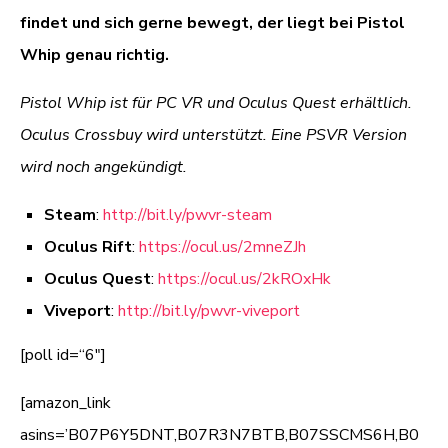
findet und sich gerne bewegt, der liegt bei Pistol
Whip genau richtig.
Pistol Whip ist für PC VR und Oculus Quest erhältlich.
Oculus Crossbuy wird unterstützt. Eine PSVR Version
wird noch angekündigt.
Steam
:
http://bit.ly/pwvr-steam
Oculus Rift
:
https://ocul.us/2mneZJh
Oculus Quest
:
https://ocul.us/2kROxHk
Viveport
:
http://bit.ly/pwvr-viveport
[poll id=“6″]
[amazon_link
asins=’B07P6Y5DNT,B07R3N7BTB,B07SSCMS6H,B0