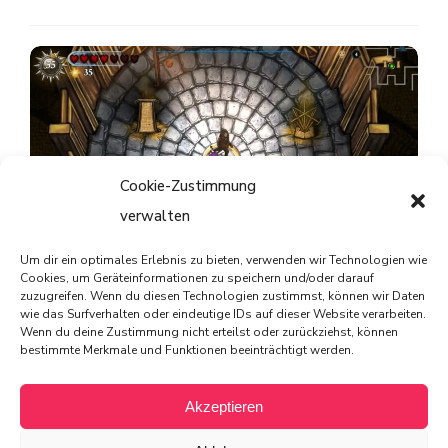
Cookie-Zustimmung
verwalten
Um dir ein optimales Erlebnis zu bieten, verwenden wir Technologien wie
Striving for Light: Survival im Test – Ein Spiel, das Licht
Cookies, um Geräteinformationen zu speichern und/oder darauf
zuzugreifen. Wenn du diesen Technologien zustimmst, können wir Daten
und Schatten meistert
wie das Surfverhalten oder eindeutige IDs auf dieser Website verarbeiten.
Wenn du deine Zustimmung nicht erteilst oder zurückziehst, können
bestimmte Merkmale und Funktionen beeinträchtigt werden.
Akzeptieren
© 2025 von PIXELdot