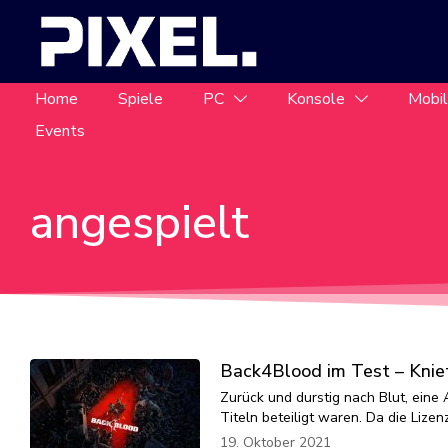
Home
Spiele
PC
Konsole
Mobi
Events
angespielt
Back4Blood im Test – Kniet
Zurück und durstig nach Blut, eine
Titeln beteiligt waren. Da die Lizen
19. Oktober 2021