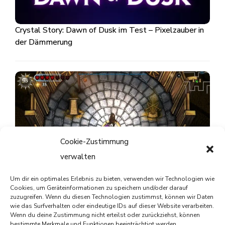
Crystal Story: Dawn of Dusk im Test – Pixelzauber in
der Dämmerung
Cookie-Zustimmung
verwalten
Um dir ein optimales Erlebnis zu bieten, verwenden wir Technologien wie
Striving for Light: Survival im Test – Ein Spiel, das Licht
Cookies, um Geräteinformationen zu speichern und/oder darauf
zuzugreifen. Wenn du diesen Technologien zustimmst, können wir Daten
und Schatten meistert
wie das Surfverhalten oder eindeutige IDs auf dieser Website verarbeiten.
Wenn du deine Zustimmung nicht erteilst oder zurückziehst, können
bestimmte Merkmale und Funktionen beeinträchtigt werden.