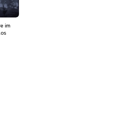
re im
los