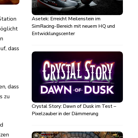
Station
Asetek: Erreicht Meilenstein im
SimRacing-Bereich mit neuem HQ und
öglicht
Entwicklungscenter
on
f, dass
-
en, dass
s zu
Crystal Story: Dawn of Dusk im Test –
Pixelzauber in der Dämmerung
nd
izen