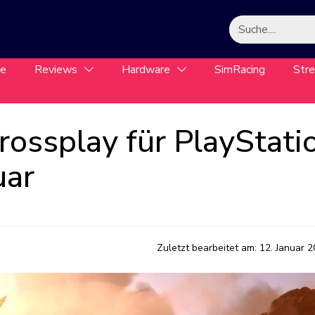
le
Reviews
Hardware
SimRacing
Str
Crossplay für PlayStati
uar
Zuletzt bearbeitet am:
12. Januar 2