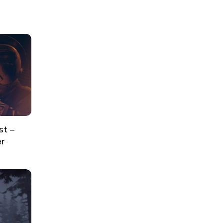
st –
er