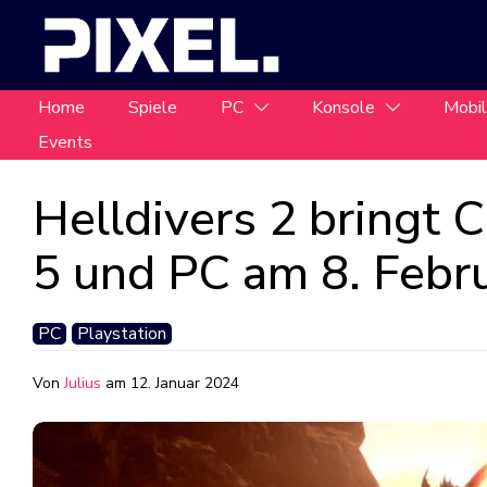
Home
Spiele
PC
Konsole
Mobi
Events
Helldivers 2 bringt 
5 und PC am 8. Febr
PC
Playstation
Von
Julius
am
12. Januar 2024