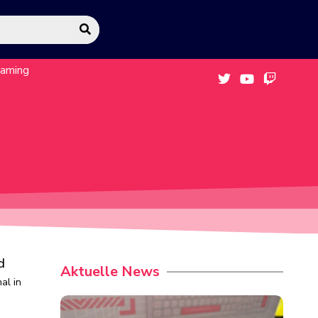
eaming
d
Aktuelle News
al in