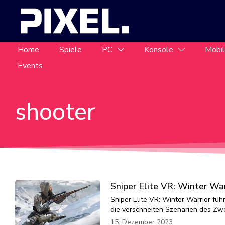
Home
Spiele
PC
Konsole
Mobi
Events
shooter
Sniper Elite VR: Winter Wa
Sniper Elite VR: Winter Warrior führ
die verschneiten Szenarien des Zwei
15. Dezember 2023