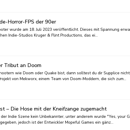
de-Horror-FPS der 90er
oter wurde am 18. Juli 2023 veröffentlicht. Dieses mit Spannung erwa
chen Indie-Studios Kruger & Flint Productions, das ei…
ger Tribut an Doom
ootern wie Doom oder Quake bist, dann solltest du dir Supplice nicht
n Projekt von Mekworx, einem Team von Doom-Moddern, die sich zum…
st – Die Hose mit der Kneifzange zugemacht
n der Indie Szene kein Unbekannter, unter anderem wurde "Yes, your G
sgegeben, jedoch ist der Entwickler Mopeful Games ein gänz…